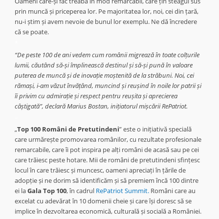
Oameni care-și fac treaba în mod remarcabil, care țin steagul sus
prin muncă și priceperea lor. Pe majoritatea lor, noi, cei din țară,
nu-i știm și avem nevoie de bunul lor exemplu. Ne dă încredere
că se poate.
*
“De peste 100 de ani vedem cum românii migrează în toate colțurile
lumii, căutând să-și împlinească destinul și să-și pună în valoare
puterea de muncă și de inovație moștenită de la străbuni. Noi, cei
rămași, i-am văzut învățând, muncind și reușind în noile lor patrii și
îi privim cu admirație și respect pentru reușita și aprecierea
câștigată”, declară Marius Bostan, inițiatorul mișcării RePatriot.
–
„
Top 100 Români de Pretutindeni
” este o inițiativă specială
care urmărește promovarea românilor, cu rezultate profesionale
remarcabile, care îi pot inspira pe alți români de acasă sau pe cei
care trăiesc peste hotare.
Mii de români de pretutindeni sfințesc
locul în care trăiesc și muncesc, oameni apreciați în țările de
adopție și ne dorim să identificăm și să premiem încă 100 dintre
ei la
Gala Top 100
, în cadrul
RePatriot Summit.
Români care au
excelat cu adevărat în 10 domenii cheie și care își doresc să se
implice în dezvoltarea economică, culturală și socială a României.