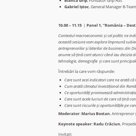
Bianca Grip
, Fondator Grip Ads
Gabriel Iștoc
, General Manager B-Team
10.00 – 11.15
|
Panel 1, “România – Desti
Contextul macroeconomic și cel politic ne indic
această sesiune vom explora împreună subiecte
antreprenorilor și liderilor de business din Di
anume să țină cont atunci când iau decizia d
tehnologie, demografie și care sunt principalele
Întrebări la care vom răspunde:
Care sunt acei indicatori care ne arată că 
Cum arată climatul investițional din Rom
Ce oportunități promovează administrația
Care sunt acele lucruri de care să țină con
Care sunt riscurile și oportunitățile pe ca
Moderator
:
Marius Bostan
, Antreprenor ș
Keynote speaker
:
Radu Crăciun
, Președ
Invitați
: