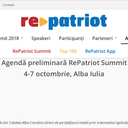
Contact
mit 2018
Speakeri
Participanți
Parteneri
A
RePatriot Summit
Top 100
RePatriot App
Agendă preliminară RePatriot Summit
4-7 octombrie, Alba Iulia
ele din Cetatea Alba Carolina direct de pe telefonul mobil prin intermediul aplicaț