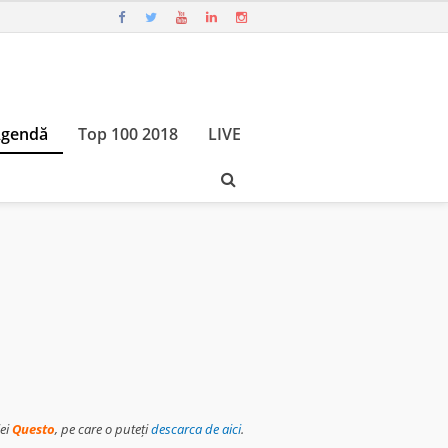
gendă
Top 100 2018
LIVE
iei
Questo
, pe care o puteți
descarca de aici
.