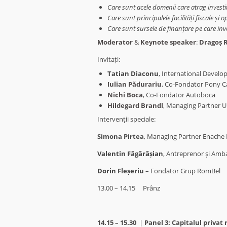
Care sunt acele domenii care atrag investit
Care sunt principalele facilități fiscale și 
Care sunt sursele de finanțare pe care inve
Moderator
&
Keynote speaker
:
Dragoș 
Invitați:
Tatian Diaconu
, International Devel
Iulian Pădurariu
, Co-Fondator Pony C
Nichi Boca
, Co-Fondator Autoboca
Hildegard Brandl
, Managing Partner 
Intervenții speciale:
Simona Pirtea
, Managing Partner Enache P
Valentin Făgărășian
, Antreprenor și Amba
Dorin Fleșeriu
– Fondator Grup RomBel
13.00 – 14.15 Prânz
14.15 – 15.30
|
Panel 3: Capitalul privat