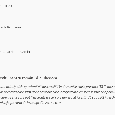
nd Trust
racle România
 RePatriot în Grecia
estiții pentru românii din Diaspora
unt principalele oportunități de investiții în domeniile cheie precum: IT&C, turism
vor prezenta care sunt acele sectoare care înregistrează creșteri și spre ce oportun
toare de stat care pot fi accesate de cei care doresc să își extindă sau să își des
ză deja pe zona de investiții din 2018-2019.