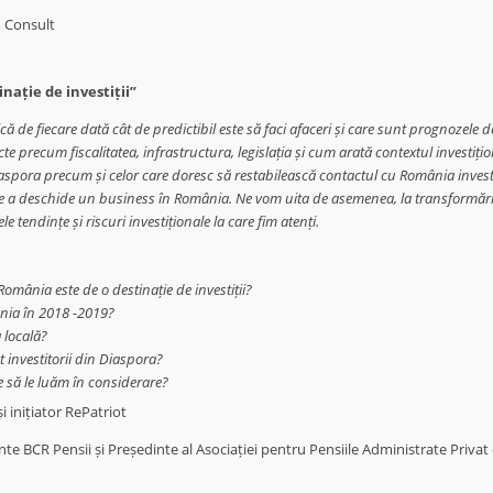
 Consult
nație de investiții”
ă de fiecare dată cât de predictibil este să faci afaceri și care sunt prognozele 
 precum fiscalitatea, infrastructura, legislația și cum arată contextul investiț
aspora precum și celor care doresc să restabilească contactul cu România investind
e a deschide un business în România. Ne vom uita de asemenea, la transformăril
 tendințe și riscuri investiționale la care fim atenți.
România este de o destinație de investiții?
ânia în 2018 -2019?
 locală?
t investitorii din Diaspora?
re să le luăm în considerare?
i inițiator RePatriot
inte BCR Pensii și Președinte al Asociației pentru Pensiile Administrate Priva