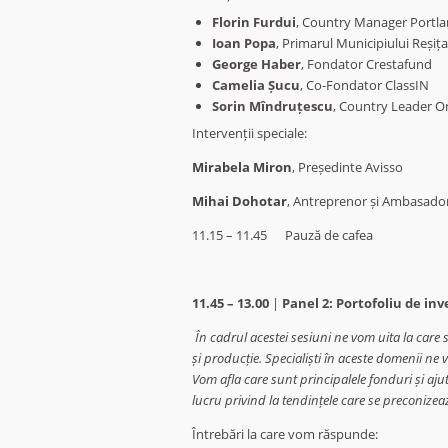
Florin Furdui
, Country Manager Portla
Ioan Popa
, Primarul Municipiului Reșița
George Haber
, Fondator Crestafund
Camelia Șucu
, Co-Fondator ClassIN
Sorin Mîndruțescu
, Country Leader O
Intervenții speciale:
Mirabela Miron
, Președinte Avisso
Mihai Dohotar
, Antreprenor și Ambasador
11.15 – 11.45
Pauză de cafea
11.45 – 13.00
|
Panel 2: Portofoliu de inv
În cadrul acestei sesiuni ne vom uita la care s
și producție. Specialiști în aceste domenii ne 
Vom afla care sunt principalele fonduri și aju
lucru privind la tendințele care se preconizea
Întrebări la care vom răspunde: