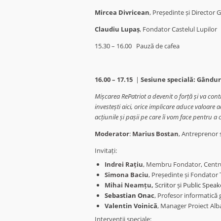
Mircea Divricean
,
Președinte și Director
Claudiu Lupaș
, Fondator Castelul Lupilor
15.30 – 16.00
Pauză de cafea
16.00 – 17.15
|
Sesiune specială: Gândur
Mișcarea RePatriot a devenit o forță și va con
investești aici, orice implicare aduce valoar
acțiunile și pașii pe care îi vom face pentru a
Moderator
:
Marius Bostan
, Antreprenor s
Invitați:
Indrei Rațiu
, Membru Fondator, Centr
Simona Baciu
,
Președinte și Fondator 
Mihai Neamțu,
Scriitor și Public Speak
Sebastian
Onac
,
Profesor informatică 
Valentin Voinică
, Manager Proiect Alba
Intervenții speciale: