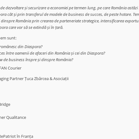
de dezvoltare și securizare a economiei pe termen lung, pe care România astăzi
pora cât și prin transferul de modele de business de succes, de peste hotare. Tem
inspre România prin crearea de parteneriate strategice, intensificarea exporturil
pora care vor să se extindă și în țară.
dem sunt:
t românesc din Diaspora?
es între oamenii de afaceri din România și cei din Diaspora?
w de business înspre și dinspre România?
FAN Courier
ging Partner Țuca Zbârcea & Asociații
 Bridge
ner Qualitance
ePatriot în Franța