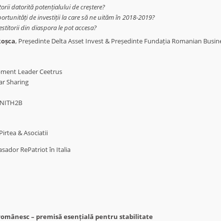
orii datorită potențialului de creștere?
oportunități de investiții la care să ne uităm în 2018-2019?
stitorii din diaspora le pot accesa?
Roșca
,
Președinte Delta Asset Invest & Președinte
Fundația Romanian Busin
opment Leader Ceetrus
ar Sharing
UNITH2B
irtea & Asociatii
sador RePatriot în Italia
 românesc – premisă esențială pentru stabilitate