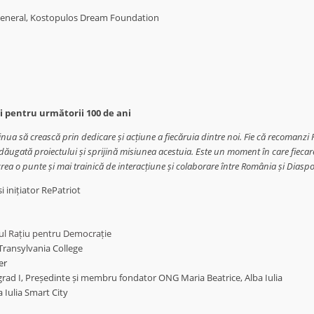
 General, Kostopulos Dream Foundation
i pentru următorii 100 de ani
tinua să crească prin dedicare și acțiune a fiecăruia dintre noi. Fie că recomanz
e adăugată proiectului și sprijină misiunea acestuia. Este un moment în care fiec
 crea o punte și mai trainică de interacțiune și colaborare între România și Diaspo
i inițiator RePatriot
ul Rațiu pentru Democrație
Transylvania College
er
grad I, Președinte și membru fondator ONG Maria Beatrice, Alba Iulia
 Iulia Smart City