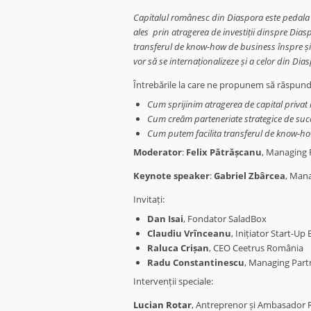
Capitalul românesc din Diaspora este pedala 
ales prin atragerea de investiții dinspre Dias
transferul de know-how de business înspre și d
vor să se internaționalizeze și a celor din Dias
Întrebările la care ne propunem să răspun
Cum sprijinim atragerea de capital priva
Cum creăm parteneriate strategice de succ
Cum putem facilita transferul de know-ho
Moderator
:
Felix Pătrășcanu
, Managing 
Keynote speaker
:
Gabriel Zbârcea
, Mana
Invitați:
Dan Isai
, Fondator SaladBox
Claudiu Vrînceanu
, Inițiator Start-Up
Raluca Crișan
, CEO Ceetrus România
Radu Constantinescu
, Managing Part
Intervenții speciale:
Lucian Rotar
, Antreprenor și Ambasador R