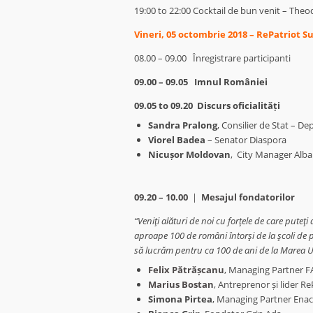
19:00 to 22:00 Cocktail de bun venit – Theo
Vineri, 05 octombrie 2018 – RePatriot
08.00 – 09.00
Înregistrare participanti
09.00 – 09.05 Imnul României
09.05 to 09.20 Discurs oficialități
Sandra Pralong
, Consilier de Stat – D
Viorel Badea
– Senator Diaspora
Nicușor Moldovan
, City Manager Alba 
09.20 – 10.00
|
Mesajul fondatorilor
“Veniţi alături de noi cu forţele de care put
aproape 100 de români întorşi de la şcoli de 
să lucrăm pentru ca 100 de ani de la Marea Un
Felix Pătrășcanu
, Managing Partner F
Marius Bostan
, Antreprenor și lider Re
Simona Pirtea
,
Managing Partner Enach