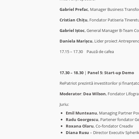
Gabriel Prefac
, Manager Business Transfo
Cristian Chițu
, Fondator Patiseria Tineretu
Gabriel Iștoc
, General Manager B-Team Co
Daniela Marișcu
, Lider proiect Antrepren
17.15 – 17.30
Pauză de cafea
17.30 – 18.30
|
Panel 5: Start-up Demo
RePatriot prezintă investitorilor și finanțat
Moderator
:
Dea Wilson
, Fondator Lifogra
Juriu:
Emil Munteanu
, Managing Partner Po
Radu Georgescu
, Partener fondator G
Roxana Olaru
, Co-fondator Creadiv
Diana Rusu
– Director Executiv Spherik