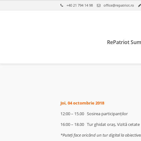
+40 21 794 14 98
office@repatriot.ro
RePatriot Sum
Joi, 04 octombrie 2018
12:00 – 15.00
Sosirea participanților
16:00 – 18.00
Tur ghidat oraș, Vizită cetate
*Puteți face oricând un tur digital la obiectiv