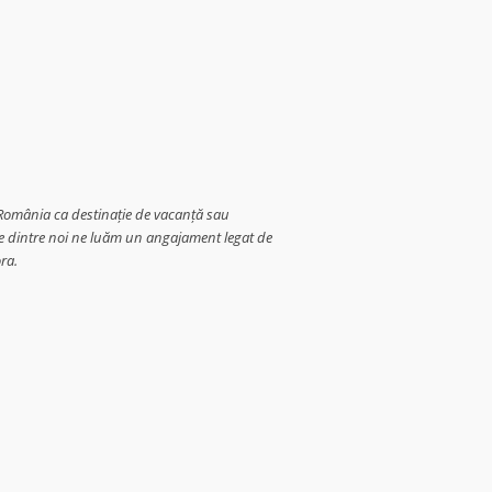
i România ca destinație de vacanță sau
are dintre noi ne luăm un angajament legat de
ra.