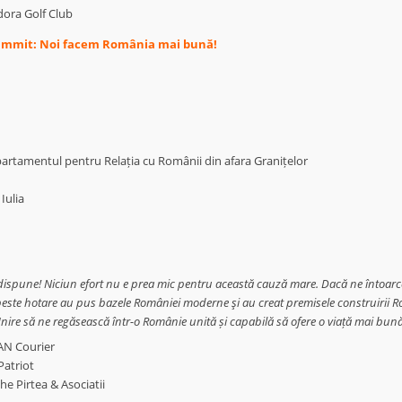
dora Golf Club
 Summit: Noi facem România mai bună!
epartamentul pentru Relația cu Românii din afara Granițelor
Iulia
eţi dispune! Niciun efort nu e prea mic pentru această cauză mare. Dacă ne întoar
peste hotare au pus bazele României moderne şi au creat premisele construirii R
ire să ne regăsească într-o Românie unită și capabilă să ofere o viață mai bun
AN Courier
Patriot
e Pirtea & Asociatii