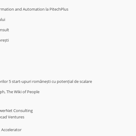
rmation and Automation la PitechPlus
lui
nsult
orești
orilor 5 start-upuri românești cu potențial de scalare
ph, The Wiki of People
werNet Consulting
ecad Ventures
 Accelerator