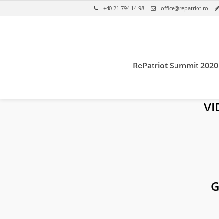
+40 21 794 14 98
office@repatriot.ro
RePatriot Summit 2020
VI
G