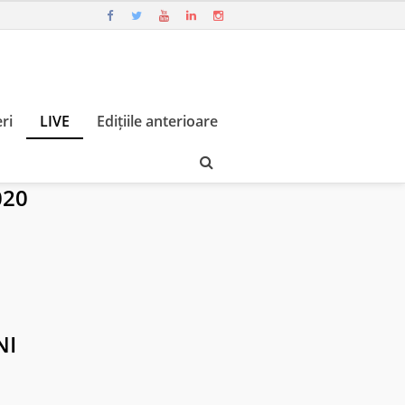
ri
LIVE
Edițiile anterioare
020
NI