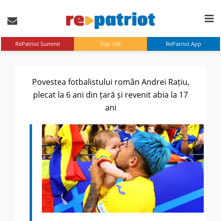
RePatriot Summit
Top 100
RePatriot App
Povestea fotbalistului român Andrei Rațiu,
plecat la 6 ani din țară și revenit abia la 17
ani