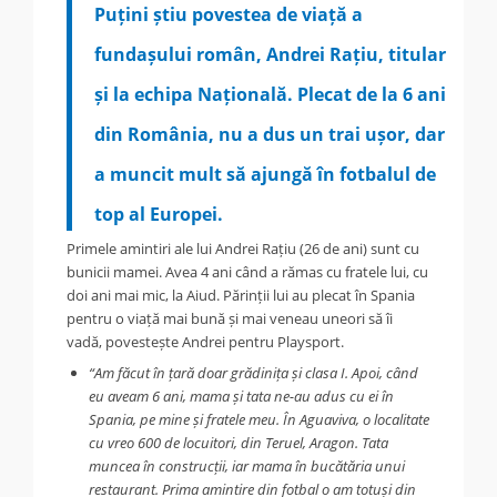
Puțini știu povestea de viață a
fundașului român, Andrei Rațiu, titular
și la echipa Națională. Plecat de la 6 ani
din România, nu a dus un trai ușor, dar
a muncit mult să ajungă în fotbalul de
top al Europei.
Primele amintiri ale lui Andrei Rațiu (26 de ani) sunt cu
bunicii mamei. Avea 4 ani când a rămas cu fratele lui, cu
doi ani mai mic, la Aiud. Părinții lui au plecat în Spania
pentru o viață mai bună și mai veneau uneori să îi
vadă, povestește Andrei pentru Playsport.
“Am făcut în țară doar grădinița și clasa I. Apoi, când
eu aveam 6 ani, mama și tata ne-au adus cu ei în
Spania, pe mine și fratele meu. În Aguaviva, o localitate
cu vreo 600 de locuitori, din Teruel, Aragon. Tata
muncea în construcții, iar mama în bucătăria unui
restaurant. Prima amintire din fotbal o am totuși din