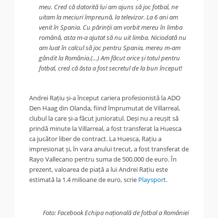
meu. Cred că datorită lui am ajuns să joc fotbal, ne
uitam la meciuri împreună, la televizor. La 6 ani am
venit în Spania. Cu părinții am vorbit mereu în limba
română, asta m-a ajutat să nu uit limba. Niciodată nu
am luat în calcul să joc pentru Spania, mereu m-am
gândit la România.(…) Am făcut orice și totul pentru
fotbal, cred că ăsta a fost secretul de la bun început!
Andrei Rațiu și-a început cariera profesionistă la ADO
Den Haag din Olanda, fiind împrumutat de Villarreal,
clubul la care și-a făcut junioratul. Deși nu a reușit să
prindă minute la Villarreal, a fost transferat la Huesca
ca jucător liber de contract. La Huesca, Rațiu a
impresionat și, în vara anului trecut, a fost transferat de
Rayo Vallecano pentru suma de 500.000 de euro. În
prezent, valoarea de piață a lui Andrei Rațiu este
estimată la 1.4 milioane de euro, scrie
Playsport
.
.
Foto: Facebook Echipa națională de fotbal a României