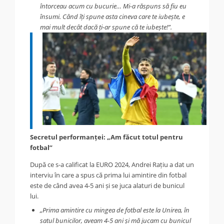
întorceau acum cu bucurie… Mi-a răspuns să fiu eu
însumi. Când îți spune asta cineva care te iubește, e
mai mult decât dacă ți-ar spune că te iubește!”.
Secretul performanței: „Am făcut totul pentru
fotbal”
După ce s-a calificat la EURO 2024, Andrei Rațiu a dat un
interviu în care a spus că prima lui amintire din fotbal
este de când avea 4-5 ani și se juca alaturi de bunicul
lui.
„Prima amintire cu mingea de fotbal este la Unirea, în
satul bunicilor, aveam 4-5 ani și mă jucam cu bunicul