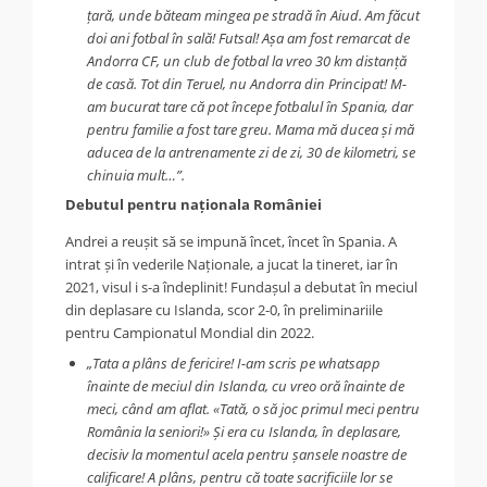
țară, unde băteam mingea pe stradă în Aiud.
Am făcut
doi ani fotbal în sală! Futsal! Așa am fost remarcat de
Andorra CF, un club de fotbal la vreo 30 km distanță
de casă. Tot din Teruel, nu Andorra din Principat! M-
am bucurat tare că pot începe fotbalul în Spania, dar
pentru familie a fost tare greu. Mama mă ducea și mă
aducea de la antrenamente zi de zi, 30 de kilometri, se
chinuia mult…”.
Debutul pentru naționala României
Andrei a reușit să se impună încet, încet în Spania. A
intrat și în vederile Naționale, a jucat la tineret, iar în
2021, visul i s-a îndeplinit! Fundașul a debutat în meciul
din deplasare cu Islanda, scor 2-0, în preliminariile
pentru Campionatul Mondial din 2022.
„Tata a plâns de fericire! I-am scris pe whatsapp
înainte de meciul din Islanda, cu vreo oră înainte de
meci, când am aflat. «Tată, o să joc primul meci pentru
România la seniori!» Și era cu Islanda, în deplasare,
decisiv la momentul acela pentru șansele noastre de
calificare! A plâns, pentru că toate sacrificiile lor se