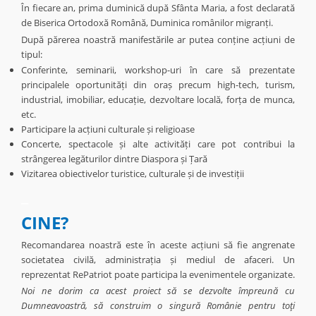
În fiecare an, prima duminică după Sfânta Maria, a fost declarată
de Biserica Ortodoxă Română, Duminica românilor migranți.
După părerea noastră manifestările ar putea conține acțiuni de
tipul:
Conferinte, seminarii, workshop-uri în care să prezentate
principalele oportunități din oraș precum high-tech, turism,
industrial, imobiliar, educație, dezvoltare locală, forța de munca,
etc.
Participare la acțiuni culturale și religioase
Concerte, spectacole și alte activități care pot contribui la
strângerea legăturilor dintre Diaspora și Țară
Vizitarea obiectivelor turistice, culturale și de investiții
_
CINE?
Recomandarea noastră este în aceste acțiuni să fie angrenate
societatea civilă, administrația și mediul de afaceri. Un
reprezentat RePatriot poate participa la evenimentele organizate.
Noi ne dorim ca acest proiect să se dezvolte împreună cu
Dumneavoastră, să construim o singură Românie pentru toţi