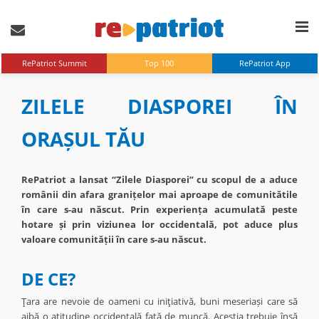
RePatriot Summit
Top 100
RePatriot App
ZILELE DIASPOREI ÎN
ORAȘUL TĂU
_
RePatriot a lansat “Zilele Diasporei” cu scopul de a aduce
românii din afara granițelor mai aproape de comunitătile
în care s-au născut. Prin experiența acumulată peste
hotare și prin viziunea lor occidentală, pot aduce plus
valoare comunității în care s-au născut.
_
DE CE?
Ţara are nevoie de oameni cu iniţiativă, buni meseriași care să
aibă o atitudine occidentală faţă de muncă. Aceştia trebuie însă