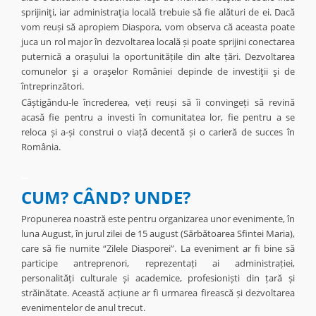
sprijiniţi, iar administraţia locală trebuie să fie alături de ei. Dacă
vom reuși să apropiem Diaspora, vom observa că aceasta poate
juca un rol major în dezvoltarea locală și poate sprijini conectarea
puternică a orașului la oportunitățile din alte țări. Dezvoltarea
comunelor şi a oraşelor României depinde de investiţii şi de
întreprinzători.
Câștigându-le încrederea, veți reuși să îi convingeți să revină
acasă fie pentru a investi în comunitatea lor, fie pentru a se
reloca și a-și construi o viață decentă și o carieră de succes în
România.
_
CUM? CÂND? UNDE?
Propunerea noastră este pentru organizarea unor evenimente, în
luna August, în jurul zilei de 15 august (Sărbătoarea Sfintei Maria),
care să fie numite “Zilele Diasporei”. La eveniment ar fi bine să
participe antreprenori, reprezentați ai administrației,
personalități culturale și academice, profesioniști din țară și
străinătate. Această acțiune ar fi urmarea firească și dezvoltarea
evenimentelor de anul trecut.