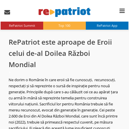
RePatriot Summit
Top 100
RePatriot App
RePatriot este aproape de Eroii
celui de-al Doilea Război
Mondial
*
Ne dorim o Românie în care eroii să fie cunoscuți, recunoscuți,
respectați și să reprezinte o sursă de inspirație pentru nouă
generație. Principiile după care s-au călăuzit cei ce au apărat țara
cu armă în mână să reprezinte temelia pentru construirea
viitorului națiunii. Sacrificiul lor pentru România trebuie să fie
mereu recunoscut, evocat din generație în generație.
Cei peste
2.600 de Eroi din Al Doilea Război Mondial, care sunt încă printre
noi (2022), trebuie să primească respectul cuvenit, pe măsura
sacrificiului. Ei pleacă din această lume insuficient cunoscuți.