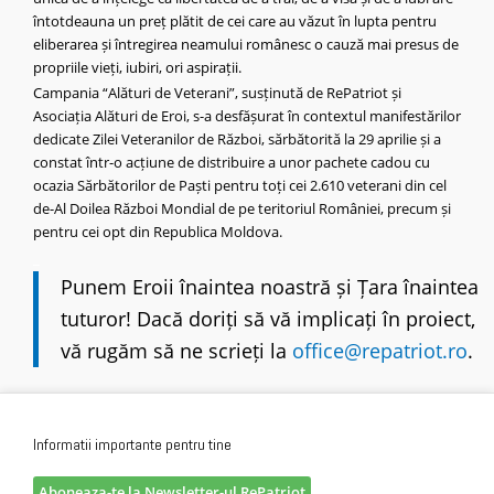
întotdeauna un preț plătit de cei care au văzut în lupta pentru
eliberarea și întregirea neamului românesc o cauză mai presus de
propriile vieți, iubiri, ori aspirații.
Campania “Alături de Veterani”, susținută de RePatriot și
Asociația Alături de Eroi, s-a desfășurat în contextul manifestărilor
dedicate Zilei Veteranilor de Război, sărbătorită la 29 aprilie și a
constat într-o acțiune de distribuire a unor pachete cadou cu
ocazia Sărbătorilor de Paști pentru toți cei 2.610 veterani din cel
de-Al Doilea Război Mondial de pe teritoriul României, precum și
pentru cei opt din Republica Moldova.
_
Punem Eroii înaintea noastră și Țara înaintea
tuturor
! Dacă doriți să vă implicați în proiect,
vă rugăm să ne scrieți la
office@repatriot.ro
.
Informatii importante pentru tine
Aboneaza-te la Newsletter-ul RePatriot