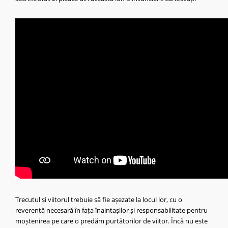
_
_
Trecutul și viitorul trebuie să fie așezate la locul lor, cu o
reverență necesară în fața înaintașilor și responsabilitate pentru
moștenirea pe care o predăm purtătorilor de viitor.
Încă nu este