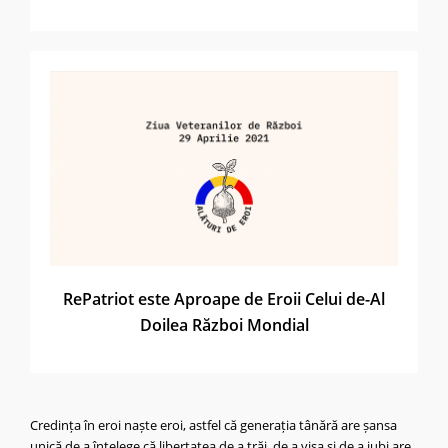
RePatriot este Aproape de Eroii Celui de-Al
Doilea Război Mondial
Credința în eroi naște eroi, astfel că generația tânără are șansa
unică de a înțelege că libertatea de a trăi, de a visa și de a iubi are