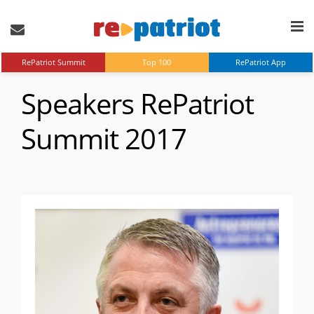
RePatriot Summit
Top 100
RePatriot App
Speakers RePatriot
Summit 2017