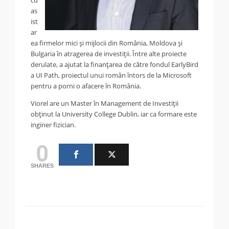
as
ist
ar
ea firmelor mici și mijlocii din România, Moldova și
Bulgaria în atragerea de investiții. Între alte proiecte
derulate, a ajutat la finanțarea de către fondul EarlyBird
a UI Path, proiectul unui român întors de la Microsoft
pentru a porni o afacere în România.
Viorel are un Master în Management de Investiții
obținut la University College Dublin, iar ca formare este
inginer fizician.
0
SHARES