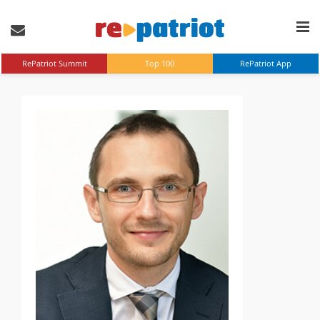
RePatriot Summit
Top 100
RePatriot App