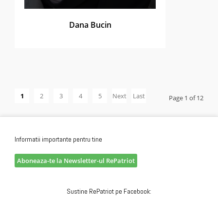
Dana Bucin
1
2
3
4
5
Next
Last
Page 1 of 12
›
»
Informatii importante pentru tine
Aboneaza-te la Newsletter-ul RePatriot
Sustine RePatriot pe Facebook: