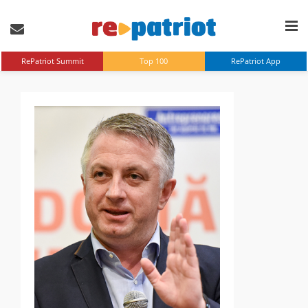
RePatriot Summit
Top 100
RePatriot App