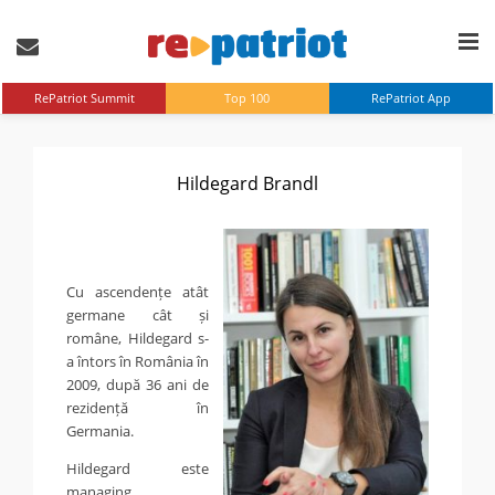
RePatriot Summit
Top 100
RePatriot App
Hildegard Brandl
Cu ascendențe atât
germane cât și
române, Hildegard s-
a întors în România în
2009, după 36 ani de
rezidență în
Germania.
Hildegard este
managing