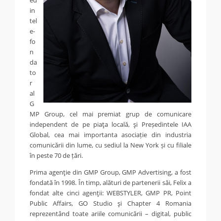
in
tel
e-
fo
n
da
to
r
al
G
MP Group, cel mai premiat grup de comunicare
independent de pe piaţa locală, şi Președintele IAA
Global, cea mai importanta asociație din industria
comunicării din lume, cu sediul la New York și cu filiale
în peste 70 de țări.
Prima agenţie din GMP Group, GMP Advertising, a fost
fondată în 1998. În timp, alături de partenerii săi, Felix a
fondat alte cinci agenţii: WEBSTYLER, GMP PR, Point
Public Affairs, GO Studio şi Chapter 4 Romania
reprezentând toate ariile comunicării – digital, public