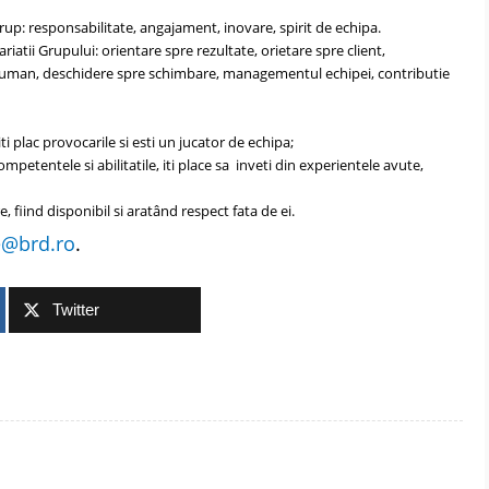
grup: responsabilitate, angajament, inovare, spirit de echipa.
iatii Grupului: orientare spre rezultate, orietare spre client,
i uman, deschidere spre schimbare, managementul echipei, contributie
ti plac provocarile si esti un jucator de echipa;
competentele si abilitatile, iti place sa inveti din experientele avute,
re, fiind disponibil si aratând respect fata de ei.
e@brd.ro
.
Twitter