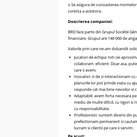
o Se asigura de cunoasterea normelor si 
corecta a acestora.
Descrierea companiei:
BRD face parte din Grupul Société Géné
financiare. Grupul are 148 000 de angaja
Valorile prin care ne-am dobandit soli
Jucatori de echipa: toti cei aproxim
colaboram eficient. Doar asa, putem
care ii avem;
Inovativi: zi de zi interactionam cu
planurile lor pot prinde viata cu a
raspunde cat mai bine nevoilor si
Adaptabili: avem forta necesara pe
mediu de multe dificil, cu rigori s
cu responsabilitate;
Profesionisti: suntem diversi din pun
prefectionam permanent si cautam 
lucram si clientii pe care ii servim.
Pe scurt: