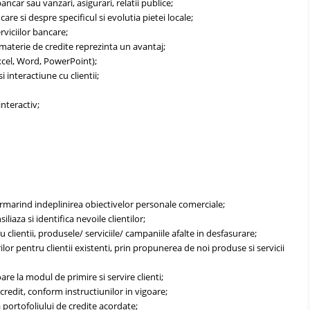
ncar sau vanzari, asigurari, relatii publice;
e si despre specificul si evolutia pietei locale;
rviciilor bancare;
 materie de credite reprezinta un avantaj;
xcel, Word, PowerPoint);
 interactiune cu clientii;
nteractiv;
 urmarind indeplinirea obiectivelor personale comerciale;
siliaza si identifica nevoile clientilor;
clientii, produsele/ serviciile/ campaniile afalte in desfasurare;
lor pentru clientii existenti, prin propunerea de noi produse si servicii
re la modul de primire si servire clienti;
credit, conform instructiunilor in vigoare;
 portofoliului de credite acordate;