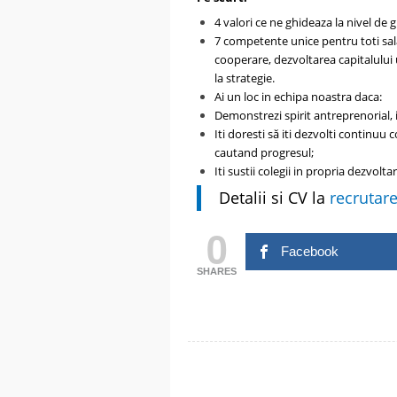
4 valori ce ne ghideaza la nivel de 
7 competente unice pentru toti salar
cooperare, dezvoltarea capitalulu
la strategie.
Ai un loc in echipa noastra daca:
Demonstrezi spirit antreprenorial, i
Iti doresti să iti dezvolti continuu 
cautand progresul;
Iti sustii colegii in propria dezvolta
Detalii si CV l
a
recrutar
0
Facebook
SHARES