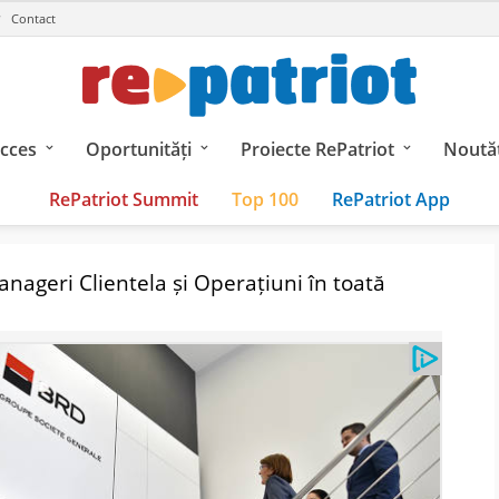
Contact
ucces
Oportunități
Proiecte RePatriot
Noutăț
RePatriot Summit
Top 100
RePatriot App
ageri Clientela și Operațiuni în toată