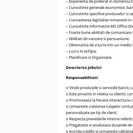
– Experienta de preferat in domeniul ba
– Cunostinte generale economice, bancar
– Cunostinte specifice produselor si se
– Cunoasterea legislatiei romanesti in
– Cunostinte informatice MS Office (E
– Foarte bune abilitati de comunicare si
– Abilitati de vanzare si persuasiune;
– Obisnuinta de a lucra intr-un mediu i
– Lucru in echipa;
– Planificare si Organizare;
Descrierea jobului
Responsabilitati:
o Vinde produsele si serviciile bancii,
o Este proactiv in relatia cu clientii, con
o Promoveaza la fiecare interactiune cu 
o Urmareste cresterea rulajelor conturi
personalizate pe tip de client;
o Respecta prevederile interne referitoa
o Pregateste si analizeaza dosarele de 
o Acorda credite si urmareste calitatea