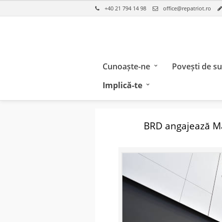
+40 21 794 14 98
office@repatriot.ro
Cunoaște-ne
Povești de s
Implică-te
BRD angajează Man