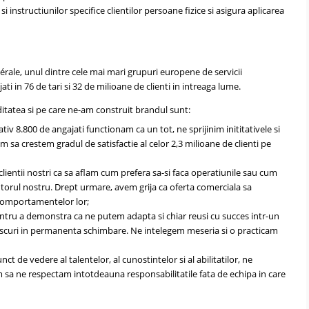
instructiunilor specifice clientilor persoane fizice si asigura aplicarea
rale, unul dintre cele mai mari grupuri europene de servicii
ti in 76 de tari si 32 de milioane de clienti in intreaga lume.
ditatea si pe care ne-am construit brandul sunt:
ativ 8.800 de angajati functionam ca un tot, ne sprijinim inititativele si
 sa crestem gradul de satisfactie al celor 2,3 milioane de clienti pe
 clientii nostri ca sa aflam cum prefera sa-si faca operatiunile sau cum
jutorul nostru. Drept urmare, avem grija ca oferta comerciala sa
 comportamentelor lor;
ntru a demonstra ca ne putem adapta si chiar reusi cu succes intr-un
i riscuri in permanenta schimbare. Ne intelegem meseria si o practicam
ct de vedere al talentelor, al cunostintelor si al abilitatilor, ne
sa ne respectam intotdeauna responsabilitatile fata de echipa in care