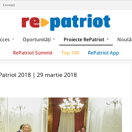
Contact
ucces
Oportunități
Proiecte RePatriot
Noutăț
RePatriot Summit
Top 100
RePatriot App
Patriot 2018 | 29 martie 2018