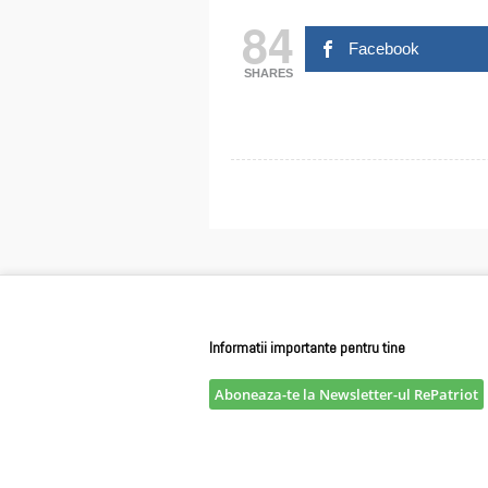
84
Facebook
SHARES
Informatii importante pentru tine
Aboneaza-te la Newsletter-ul RePatriot