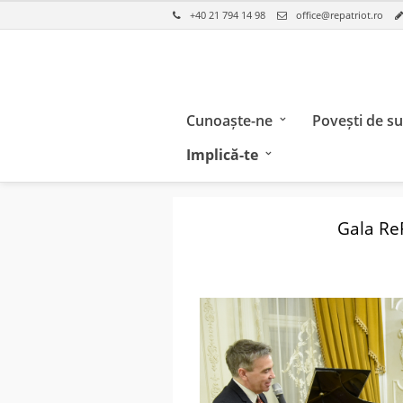
+40 21 794 14 98
office@repatriot.ro
Cunoaște-ne
Povești de s
Implică-te
Gala Re