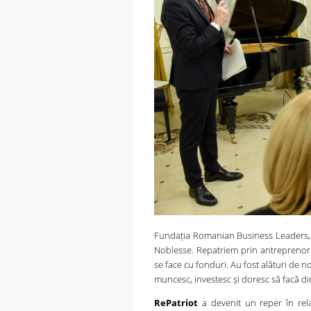
Fundația Romanian Business Leaders, a 
Noblesse. Repatriem prin antreprenoria
se face cu fonduri. Au fost alături de 
muncesc, investesc și doresc să facă d
RePatriot
a devenit un reper în rel