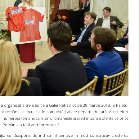
organizat a treia ediție a Galei RePatriot pe 29 martie 2018, la Palatul
t românii ce locuiesc în comunități aflate departe de țară. Acest efort
noi numeroși românii care simt românește și cred în șansa oferită celor ce
in România o țară antreprenorială.
aţia cu Diaspora, dorind să influențeze în mod constructiv creșterea