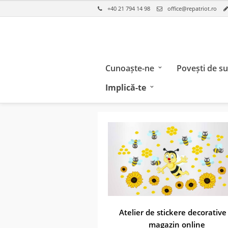
+40 21 794 14 98
office@repatriot.ro
Cunoaște-ne
Povești de s
Implică-te
Atelier de stickere decorative 
magazin online