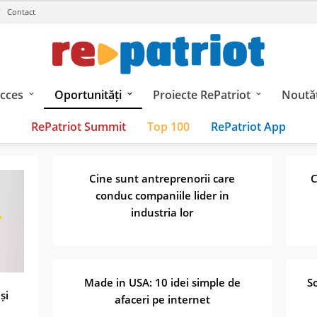
Contact
ucces
Oportunități
Proiecte RePatriot
Noutăț
RePatriot Summit
Top 100
RePatriot App
Cine sunt antreprenorii care
C
conduc companiile lider in
industria lor
Made in USA: 10 idei simple de
So
și
afaceri pe internet