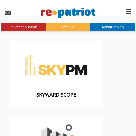
RePatriot Summit
Top 100
RePatriot App
SKYWARD SCOPE