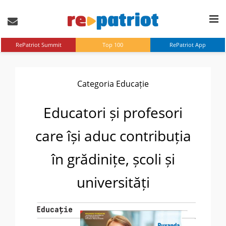
RePatriot Summit
Top 100
RePatriot App
Categoria Educație
Educatori și profesori
care își aduc contribuția
în grădinițe, școli și
universități