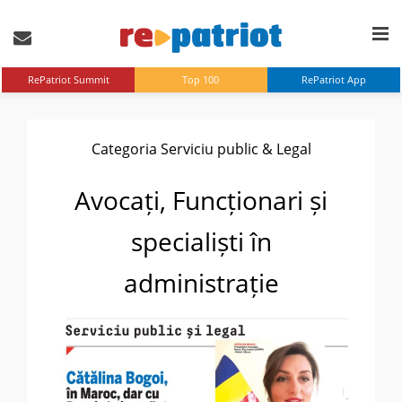
RePatriot Summit
Top 100
RePatriot App
Categoria Serviciu public & Legal
Avocați, Funcționari și
specialiști în
administrație