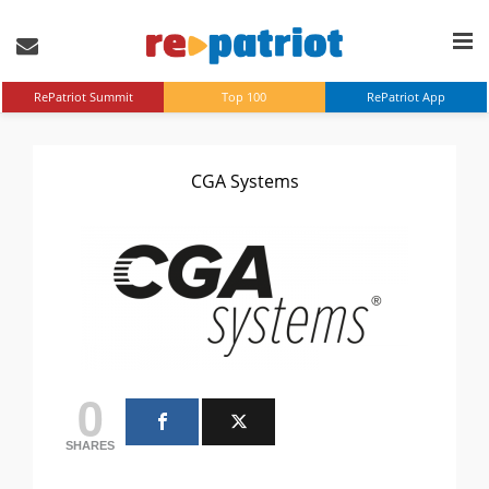
RePatriot Summit
Top 100
RePatriot App
CGA Systems
0
SHARES