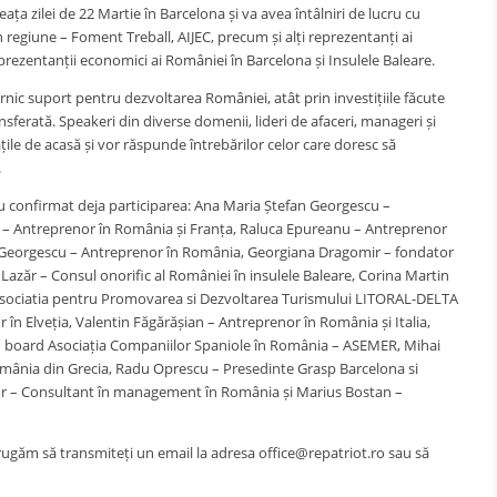
ața zilei de 22 Martie în Barcelona și va avea întâlniri de lucru cu
 regiune – Foment Treball, AIJEC, precum și alți reprezentanți ai
eprezentanții economici ai României în Barcelona și Insulele Baleare.
ic suport pentru dezvoltarea României, atât prin investițiile făcute
ansferată. Speakeri din diverse domenii, lideri de afaceri, manageri și
ățile de acasă și vor răspunde întrebărilor celor care doresc să
.
au confirmat deja participarea: Ana Maria Ștefan Georgescu –
 – Antreprenor în România și Franța, Raluca Epureanu – Antreprenor
n Georgescu – Antreprenor în România, Georgiana Dragomir – fondator
Lazăr – Consul onorific al României în insulele Baleare, Corina Martin
 Asociatia pentru Promovarea si Dezvoltarea Turismului LITORAL-DELTA
n Elveția, Valentin Făgărășian – Antreprenor în România și Italia,
 board Asociația Companiilor Spaniole în România – ASEMER, Mihai
mânia din Grecia, Radu Oprescu – Presedinte Grasp Barcelona si
r – Consultant în management în România și Marius Bostan –
rugăm să transmiteți un email la adresa office@repatriot.ro sau să