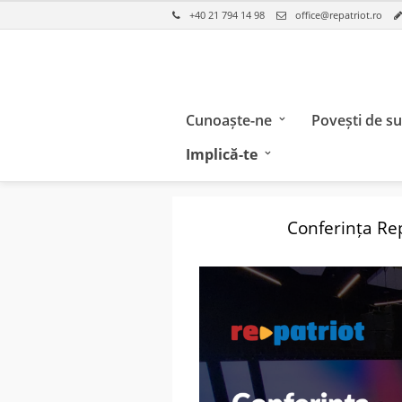
+40 21 794 14 98
office@repatriot.ro
Cunoaște-ne
Povești de s
Implică-te
Conferința Rep