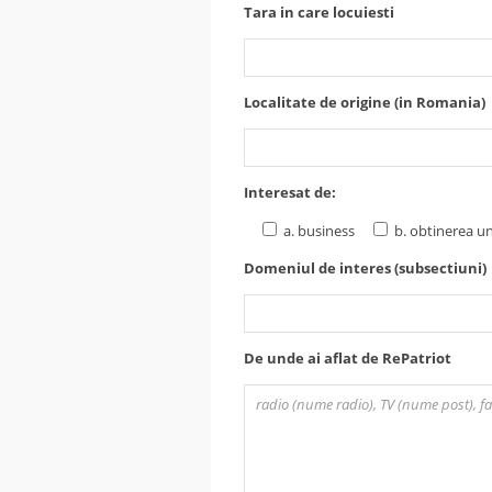
Tara in care locuiesti
Localitate de origine (in Romania)
Interesat de:
a. business
b. obtinerea un
Domeniul de interes (subsectiuni)
De unde ai aflat de RePatriot