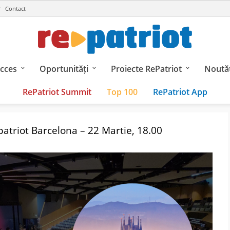
Contact
ucces
Oportunități
Proiecte RePatriot
Noutăț
RePatriot Summit
Top 100
RePatriot App
atriot Barcelona – 22 Martie, 18.00