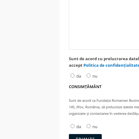
Sunt de acord cu prelucrarea datel
accept
Politica de confidențialitat
da
nu
CONSIMȚĂMÂNT
Sunt de acord ca Fundația Romanian Business 
145, Ilfov, România, să prelucreze datele m
organizate și contactarea în vederea desfășu
da
nu