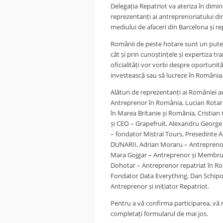
Delegația Repatriot va ateriza în dimine
reprezentanți ai antreprenoriatului din
mediului de afaceri din Barcelona și r
Românii de peste hotare sunt un putern
cât și prin cunoștințele și expertiza tr
oficialități vor vorbi despre oportunit
investească sau să lucreze în România
Alături de reprezentanți ai României 
Antreprenor în România, Lucian Rotar
în Marea Britanie și România, Cristia
și CEO – Grapefruit, Alexandru George 
– fondator Mistral Tours, Presedinte
DUNARII, Adrian Moraru – Antreprenor î
Mara Gojgar – Antreprenor și Membru
Dohotar – Antreprenor repatriat în Ro
Fondator Data Everything, Dan Schipo
Antreprenor și inițiator Repatriot.
Pentru a vă confirma participarea, vă 
completați formularul de mai jos.