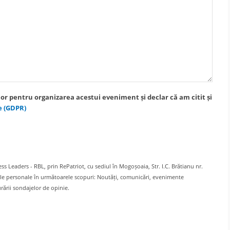
or pentru organizarea acestui eveniment și declar că am citit și
e (GDPR)
Leaders - RBL, prin RePatriot, cu sediul în Mogoșoaia, Str. I.C. Brătianu nr.
ele personale în următoarele scopuri: Noutăți, comunicări, evenimente
rării sondajelor de opinie.