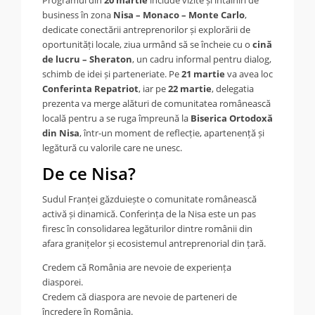
business în zona
Nisa – Monaco – Monte Carlo
,
dedicate conectării antreprenorilor și explorării de
oportunități locale, ziua urmând să se încheie cu o
cină
de lucru – Sheraton
, un cadru informal pentru dialog,
schimb de idei și parteneriate. Pe
21 martie
va avea loc
Conferinta Repatriot
, iar pe
22 martie
, delegatia
prezenta va merge alături de comunitatea românească
locală pentru a se ruga împreună la
Biserica Ortodoxă
din Nisa
, într-un moment de reflecție, apartenență și
legătură cu valorile care ne unesc.
De ce Nisa?
Sudul Franței găzduiește o comunitate românească
activă și dinamică. Conferința de la Nisa este un pas
firesc în consolidarea legăturilor dintre românii din
afara granițelor și ecosistemul antreprenorial din țară.
Credem că România are nevoie de experiența
diasporei.
Credem că diaspora are nevoie de parteneri de
încredere în România.