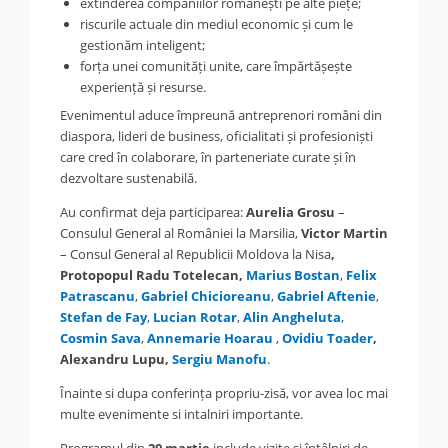
extinderea companiilor românești pe alte piețe;
riscurile actuale din mediul economic și cum le
gestionăm inteligent;
forța unei comunități unite, care împărtășește
experiență și resurse.
Evenimentul aduce împreună antreprenori români din
diaspora, lideri de business, oficialitati și profesioniști
care cred în colaborare, în parteneriate curate și în
dezvoltare sustenabilă.
Au confirmat deja participarea:
Aurelia Grosu
–
Consulul General al României la Marsilia,
Victor Martin
– Consul General al Republicii Moldova la Nisa
,
Protopopul Radu Totelecan,
Marius Bostan
,
Felix
Patrascanu
,
Gabriel Chicioreanu
,
Gabriel Aftenie
,
Stefan de Fay
,
Lucian Rotar
,
Alin Angheluta
,
Cosmin Sava
,
Annemarie Hoarau
,
Ovidiu Toader
,
Alexandru Lupu,
Sergiu Manofu
.
Înainte si dupa conferința propriu-zisă, vor avea loc mai
multe evenimente si intalniri importante.
Programul din
20 martie
include vizite și întâlniri de