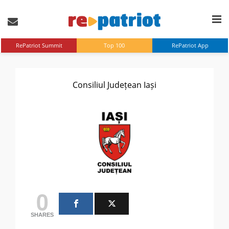
RePatriot Summit
Top 100
RePatriot App
Consiliul Județean Iași
0
SHARES