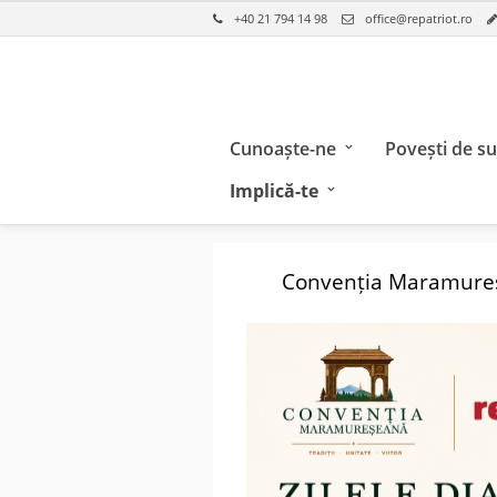
+40 21 794 14 98
office@repatriot.ro
Cunoaște-ne
Povești de s
Implică-te
Convenția Maramureșe