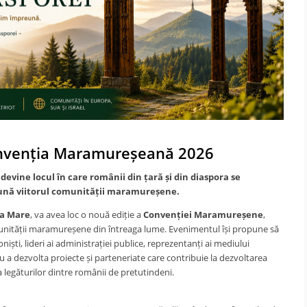
onvenția Maramureșeană 2026
devine locul în care românii din țară și din diaspora se
eună viitorul comunității maramureșene.
a Mare
, va avea loc o nouă ediție a
Convenției Maramureșene
,
nității maramureșene din întreaga lume. Evenimentul își propune să
ști, lideri ai administrației publice, reprezentanți ai mediului
 a dezvolta proiecte și parteneriate care contribuie la dezvoltarea
 legăturilor dintre românii de pretutindeni.