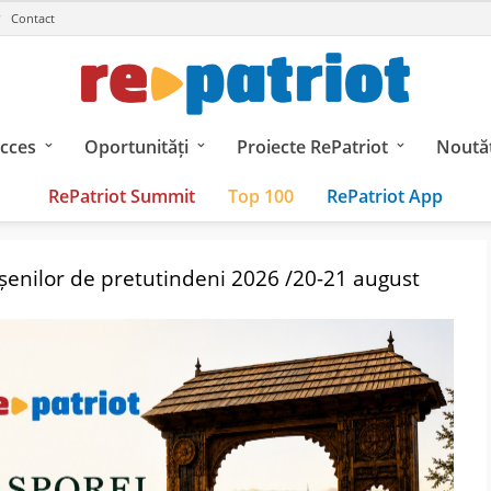
Contact
ucces
Oportunități
Proiecte RePatriot
Noutăț
RePatriot Summit
Top 100
RePatriot App
nilor de pretutindeni 2026 /20-21 august