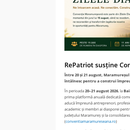
RePatriot susține C
Între 20 și 21 august, Maramureșul 
întâlnesc pentru a construi împr
În perioada
20–21 august 2026
, la
Bai
prima platformă anuală dedicată comu
aducă împreună antreprenori, profesioni
academic și membri ai diasporei pentru
județului Maramureș și la consolidarea
(
conventiamaramureseana.ro
)