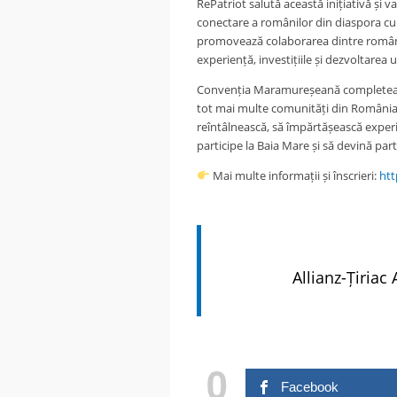
RePatriot salută această inițiativă și
conectare a românilor din diaspora cu
promovează colaborarea dintre românii 
experiență, investițiile și dezvoltarea
Convenția Maramureșeană completeaz
tot mai multe comunități din România 
reîntâlnească, să împărtășească experie
participe la Baia Mare și să devină par
Mai multe informații și înscrieri:
htt
.
Allianz-Țiriac
.
0
Facebook