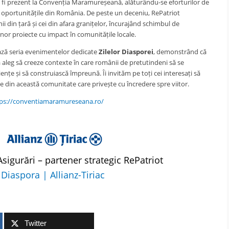
 va fi prezent la Convenția Maramureșeană, alăturându-se eforturilor de
 oportunitățile din România. De peste un deceniu, RePatriot
din țară și cei din afara granițelor, încurajând schimbul de
 unor proiecte cu impact în comunitățile locale.
ă seria evenimentelor dedicate
Zilelor Diasporei
, demonstrând că
aleg să creeze contexte în care românii de pretutindeni să se
nțe și să construiască împreună. Îi invităm pe toți cei interesați să
te din această comunitate care privește cu încredere spre viitor.
ps://conventiamaramureseana.ro/
.
 Asigurări – partener strategic RePatriot
Diaspora | Allianz-Tiriac
Twitter