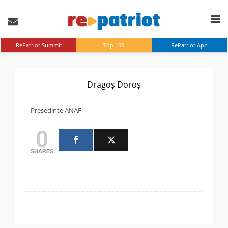
RePatriot Summit
Top 100
RePatriot App
Dragoș Doroș
Președinte ANAF
0
SHARES