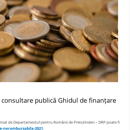
 consultare publică Ghidul de finanțare
ansat de Departamentul pentru Românii de Pretutinden – DRP poate fi
re-nerambursabila-2021
.