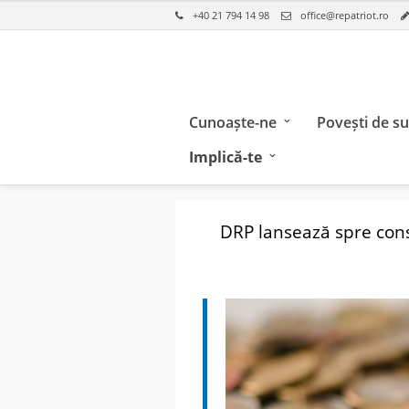
+40 21 794 14 98
office@repatriot.ro
Cunoaște-ne
Povești de s
Implică-te
DRP lansează spre con