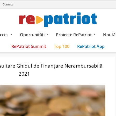
Contact
ucces
Oportunități
Proiecte RePatriot
Noutăț
RePatriot Summit
Top 100
RePatriot App
sultare Ghidul de Finanțare Nerambursabilă
2021