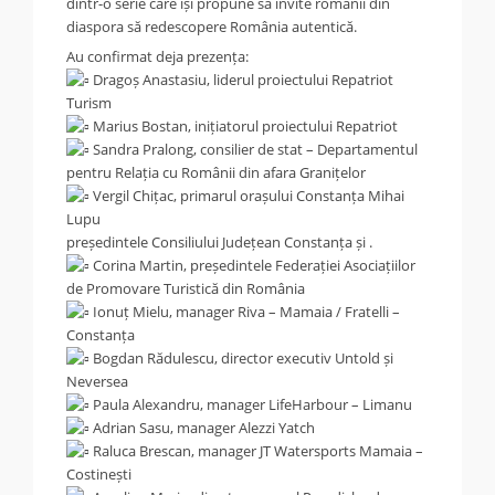
dintr-o serie care își propune să invite românii din
diaspora să redescopere România autentică.
Au confirmat deja prezența:
Dragoș Anastasiu, liderul proiectului Repatriot
Turism
Marius Bostan, inițiatorul proiectului Repatriot
Sandra Pralong, consilier de stat – Departamentul
pentru Relația cu Românii din afara Granițelor
Vergil Chițac, primarul orașului Constanța Mihai
Lupu
președintele Consiliului Județean Constanța și .
Corina Martin, președintele Federației Asociațiilor
de Promovare Turistică din România
Ionuț Mielu, manager Riva – Mamaia / Fratelli –
Constanța
Bogdan Rădulescu, director executiv Untold și
Neversea
Paula Alexandru, manager LifeHarbour – Limanu
Adrian Sasu, manager Alezzi Yatch
Raluca Brescan, manager JT Watersports Mamaia –
Costinești