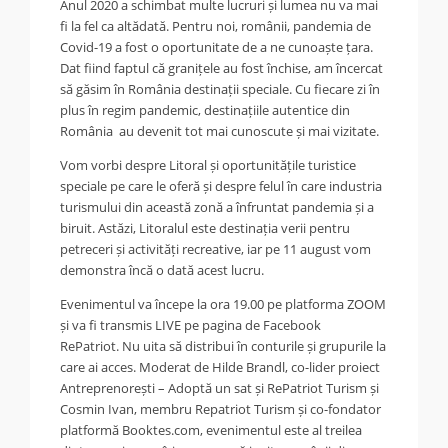
Anul 2020 a schimbat multe lucruri și lumea nu va mai
fi la fel ca altădată. Pentru noi, românii, pandemia de
Covid-19 a fost o oportunitate de a ne cunoaște țara.
Dat fiind faptul că granițele au fost închise, am încercat
să găsim în România destinații speciale. Cu fiecare zi în
plus în regim pandemic, destinațiile autentice din
România au devenit tot mai cunoscute și mai vizitate.
Vom vorbi despre Litoral și oportunitățile turistice
speciale pe car
e le oferă și despre felul în care industria
turismului din această zonă a înfruntat pandemia și a
biruit. Astăzi, Litoralul este destinația verii pentru
petreceri și activități recreative, iar pe 11 august vom
demonstra încă o dată acest lucru.
Evenimentul va începe la o
ra 19.00 pe platforma ZOOM
și va fi transmis LIVE pe pagina de Facebook
RePatriot. Nu uita să distribui în c
onturile și grupurile la
care ai acces.
Moderat de Hilde Brandl, co-lider proiect
Antreprenorești – Adoptă un sat și RePatriot Turism și
Cosmin Ivan, membru Repatriot Turism și co-fondator
platformă Booktes.com, evenimentul este al treilea