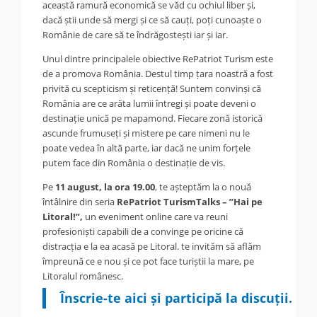
această ramură economică se văd cu ochiul liber și,
dacă știi unde să mergi și ce să cauți, poți cunoaște o
Românie de care să te îndrăgostești iar și iar.
Unul dintre principalele obiective RePatriot Turism este
de a promova România. Destul timp țara noastră a fost
privită cu scepticism și reticență! Suntem convinși că
România are ce arăta lumii întregi și poate deveni o
destinație unică pe mapamond. Fiecare zonă istorică
ascunde frumuseți și mistere pe care nimeni nu le
poate vedea în altă parte, iar dacă ne unim forțele
putem face din România o destinație de vis.
Pe
11 august, la ora 19.00
, te așteptăm la o nouă
întâlnire din seria
RePatriot TurismTalks – ”Hai pe
Litoral!”,
u
n eveniment online care va reuni
profesioniști capabili de a convinge pe oricine că
distracția e la ea acasă pe Litoral. te invităm să aflăm
împreună ce e nou și ce pot face turiștii la mare, pe
Litoralul românesc
.
Î
nscrie-te aici și participă la discuții.