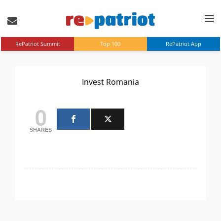
RePatriot Summit
Top 100
RePatriot App
Invest Romania
0
SHARES