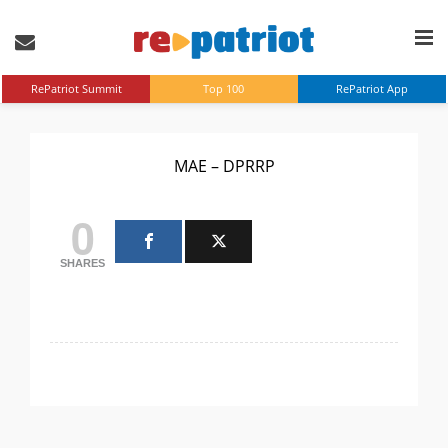
RePatriot Summit
Top 100
RePatriot App
MAE – DPRRP
0
SHARES