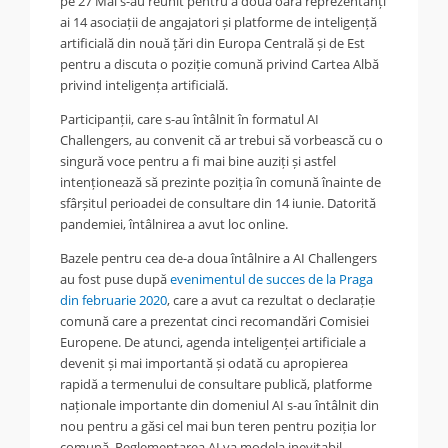
pe 27 Mai s-au reunit pentru a doua oară reprezentanți
ai 14 asociații de angajatori și platforme de inteligență
artificială din nouă țări din Europa Centrală și de Est
pentru a discuta o poziție comună privind Cartea Albă
privind inteligența artificială.
Participanții, care s-au întâlnit în formatul AI
Challengers, au convenit că ar trebui să vorbească cu o
singură voce pentru a fi mai bine auziți și astfel
intenționează să prezinte poziția în comună înainte de
sfârșitul perioadei de consultare din 14 iunie. Datorită
pandemiei, întâlnirea a avut loc online.
Bazele pentru cea de-a doua întâlnire a AI Challengers
au fost puse după
evenimentul de succes de la Praga
din februarie 2020
, care a avut ca rezultat o declarație
comună care a prezentat cinci recomandări Comisiei
Europene. De atunci, agenda inteligenței artificiale a
devenit și mai importantă și odată cu apropierea
rapidă a termenului de consultare publică, platforme
naționale importante din domeniul AI s-au întâlnit din
nou pentru a găsi cel mai bun teren pentru poziția lor
comună. Reglementarea AI va modela inevitabil