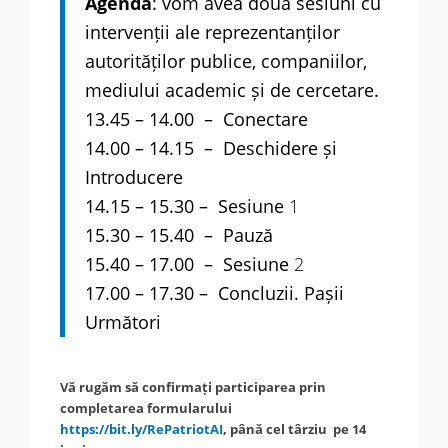
Agendă
: vom avea două sesiuni cu
intervenții ale reprezentanților
autorităților publice, companiilor,
mediului academic și de cercetare.
13.45 – 14.00 – Conectare
14.00 – 14.15
– Deschidere și
Introducere
14.15 – 15.30
– Sesiune
1
15.30 – 15.40
– Pauză
15.40 – 17.00
– Sesiune
2
17.00 – 17.30
– Concluzii. Pașii
Următori
Vă rugăm să confirmați participarea prin
completarea formularului
https://bit.ly/RePatriotAI
, până cel târziu pe
14