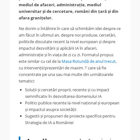
mediul de afaceri, administrație, mediul
universitar și de cercetare, români din țară și din
afara granițelor.
Ne dorim o întâlnire în care să schimbăm idei despre ce
am făcut în ultimul an, despre noi produse, cercetări,
politicile discutate recent la nivel european și despre
impactul dezvoltării și aplicării IA în afaceri,
administrație și în viața de zi cu zi. Formatul propus
este similar cu cel de la
Masa Rotundă de anul trecut
,
cu intervenții/prezentări de maxim
7
’ care să fie
concentrate pe una sau mai multe din următoarele
tematici:
Soluții și cercetări proprii, recente și cu impact
semnificativ în dezvoltarea domeniului IA
Politici publice recente la nivel național și european
și impactul asupra societății
Sugestii și propuneri de proiecte specifice pentru
Strategia de IA a României