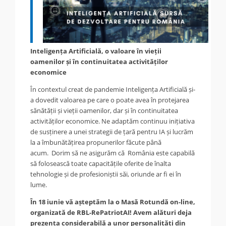
Inteligența Artificială, o valoare în vieții
oamenilor și în continuitatea activităților
economice
În contextul creat de pandemie Inteligența Artificială și-
a dovedit valoarea pe care o poate avea în protejarea
sănătății și vieții oamenilor, dar și în continuitatea
activităților economice. Ne adaptăm continuu inițiativa
de susținere a unei strategii de țară pentru IA și lucrăm
la a îmbunătățirea propunerilor făcute până
acum.
Dorim să ne asigurăm că România este capabilă
să folosească toate capacitățile oferite de înalta
tehnologie și de profesioniștii săi, oriunde ar fi ei în
lume.
În 18 iunie vă așteptăm la o Masă Rotundă on-line,
organizată de RBL-RePatriotAI! Avem alături deja
prezența considerabilă a unor personalități din