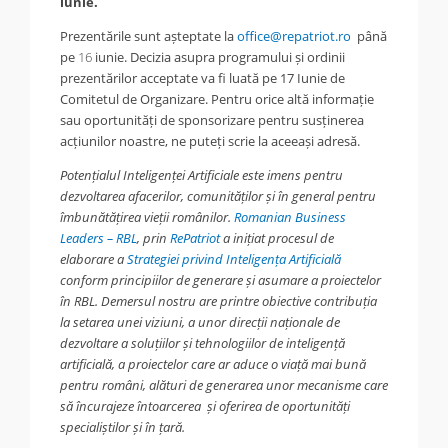
iunie.
Prezentările sunt așteptate la
office@repatriot.ro
până
pe
16
iunie. Decizia asupra programului și ordinii
prezentărilor acceptate va fi luată pe 17 Iunie de
Comitetul de Organizare. Pentru orice altă informație
sau oportunități de sponsorizare pentru susținerea
acțiunilor noastre, ne puteți scrie la aceeași adresă.
Potențialul Inteligenței Artificiale este imens pentru
dezvoltarea afacerilor, comunităților și în general pentru
îmbunătățirea vieții românilor.
Romanian Business
Leaders – RBL
, prin
RePatriot
a inițiat procesul de
elaborare a
Strategiei privind Inteligența Artificială
conform principiilor de generare și asumare a proiectelor
în RBL. Demersul nostru are printre obiective contribuția
la setarea unei viziuni, a unor direcții naționale de
dezvoltare a soluțiilor și tehnologiilor de inteligență
artificială, a proiectelor care ar aduce o viață mai bună
pentru români, alături de generarea unor mecanisme care
să încurajeze întoarcerea și oferirea de oportunități
specialiștilor și în țară.