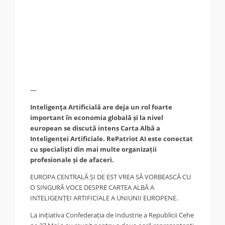
—
Inteligenţa Artificială are deja un rol foarte
important în economia globală și la nivel
european se discută intens Carta Albă a
Inteligenței Artificiale. RePatriot AI este conectat
cu specialiști din mai multe organizații
profesionale și de afaceri.
EUROPA CENTRALĂ ȘI DE EST VREA SĂ VORBEASCĂ CU
O SINGURĂ VOCE DESPRE CARTEA ALBĂ A
INTELIGENȚEI ARTIFICIALE A UNIUNII EUROPENE.
La inițiativa Confederația de Industrie a Republicii Cehe