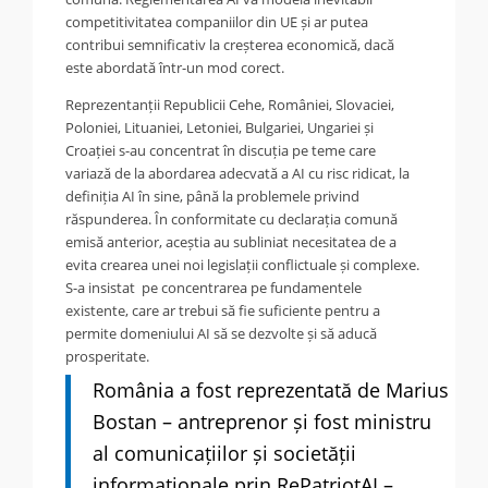
competitivitatea companiilor din UE și ar putea
contribui semnificativ la creșterea economică, dacă
este abordată într-un mod corect.
Reprezentanții Republicii Cehe, României, Slovaciei,
Poloniei, Lituaniei, Letoniei, Bulgariei, Ungariei și
Croației s-au concentrat în discuția pe teme care
variază de la abordarea adecvată a AI cu risc ridicat, la
definiția AI în sine, până la problemele privind
răspunderea. În conformitate cu declarația comună
emisă anterior, aceștia au subliniat necesitatea de a
evita crearea unei noi legislații conflictuale și complexe.
S-a insistat pe concentrarea pe fundamentele
existente, care ar trebui să fie suficiente pentru a
permite domeniului AI să se dezvolte și să aducă
prosperitate.
România a fost reprezentată de Marius
Bostan – antreprenor și fost ministru
al comunicațiilor și societății
informaționale prin RePatriotAI –