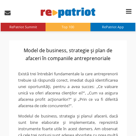
RePatriot Summit
Top 100
RePatriot App
Model de business, strategie şi plan de
afaceri în companiile antreprenoriale
Există trei întrebări fundamentale la care antreprenorii
trebuie să răspundă corect, imediat după identificarea
unei oportunităţi, pentru a avea succes: „Ce valoare
unică va oferi afacerea clienţilor ei?”, „Cum va asigura
afacerea profit acţionarilor?” şi „Prin ce va fi diferită
afacerea de cele concurente?”.
Modelul de business, strategia şi planul afacerii, dacă
sunt bine elaborate şi implementate, reprezintă
instrumente foarte utile în acest demers. Am observat
că cele trei noţiuni sunt adesea abordate cu prea multă