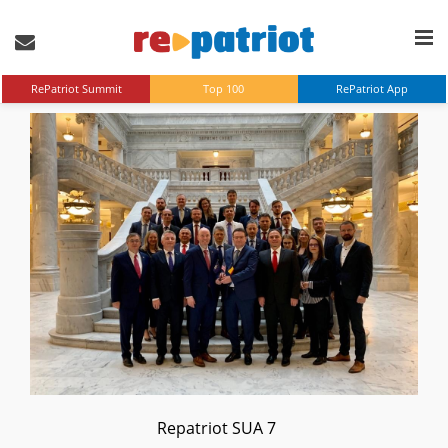
RePatriot Summit
Top 100
RePatriot App
Repatriot SUA 7