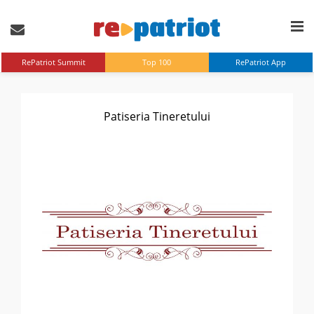
RePatriot Summit
Top 100
RePatriot App
Patiseria Tineretului