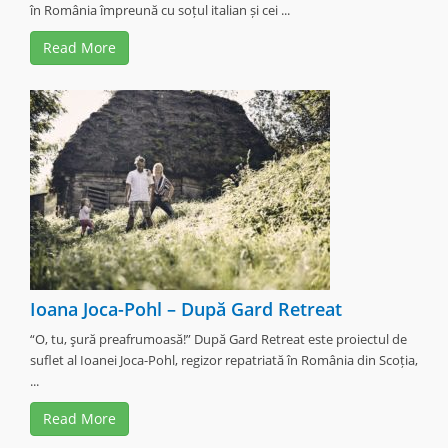
în România împreună cu soțul italian și cei ...
«
‹
7
8
9
10
Read More
›
»
Ioana Joca-Pohl – După Gard Retreat
“O, tu, şură preafrumoasă!” După Gard Retreat este proiectul de
suflet al Ioanei Joca-Pohl, regizor repatriată în România din Scoția,
...
Read More