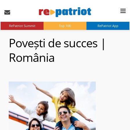
RePatriot Summit
Top 100
RePatriot App
Povești de succes |
România