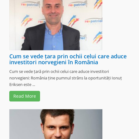
«
‹
7
8
9
10
›
»
Cum se vede țara prin ochii celui care aduce
investitori norvegieni în România
Cum se vede țară prin ochii celui care aduce investitori
norvegieni: România ține pumnul strâns la oportunități Ionuț
Eriksen este ...
Read More