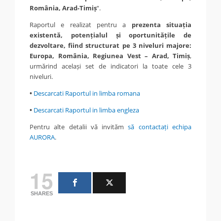
România, Arad-Timiș
“.
Raportul e realizat pentru a
prezenta situația
existentă, potențialul și oportunitățile de
dezvoltare, fiind structurat pe 3 niveluri majore:
Europa, România, Regiunea Vest – Arad, Timiș
,
urmărind același set de indicatori la toate cele 3
niveluri.
•
Descarcati Raportul in limba romana
•
Descarcati Raportul in limba engleza
Pentru alte detalii vă invităm
să contactați echipa
AURORA
.
15
SHARES