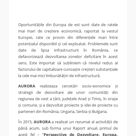
Oportunitățile din Europa de est sunt date de ratele
mai mari de creștere economică, raportat la vestul
Europei, rate ce provin din diferențele mari între
potențialul disponibil și cel exploatat. Problemele sunt
date de lipsa infrastructurii în România, ce
defavorizează dezvoltarea zonelor deficitare în acest
sens. Este importat să subliniem că nivelul redus al
factorului de capitalizare cunoaște creșteri substanțiale
la cele mai mici îmbunătățiri de infrastructură.
AURORA
realizeaza cercetări socio-eonomice și
strategii de dezvoltare ale unor comunități din
regiunea de vest a țării, județele Arad și Timiș, în orașe
și comune, și a dezvoltat proiecte și idei de proiecte cu
parteneri din România, Ungaria, Serbia și Bulgaria.
În 2015,
AURORA
a realizat un rezumat al activității de
până acum, sub forma unui Raport anual, primul de
acest fel – “
Perspective de Dezvoltare, Europa,