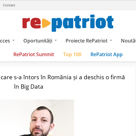
Contact
ucces
Oportunități
Proiecte RePatriot
Noutăț
RePatriot Summit
Top 100
RePatriot App
care s-a întors în România și a deschis o firmă
în Big Data