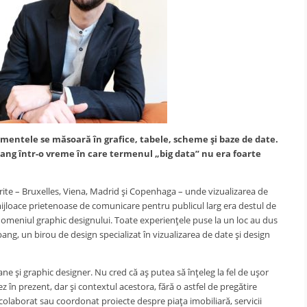
mentele se măsoară în grafice, tabele, scheme şi baze de date.
ang într-o vreme în care termenul „big data” nu era foarte
rite – Bruxelles, Viena, Madrid şi Copenhaga – unde vizualizarea de
 mijloace prietenoase de comunicare pentru publicul larg era destul de
n domeniul graphic designului. Toate experienţele puse la un loc au dus
ang, un birou de design specializat în vizualizarea de date şi design
ane şi graphic designer. Nu cred că aş putea să înţeleg la fel de uşor
z în prezent, dar şi contextul acestora, fără o astfel de pregătire
m colaborat sau coordonat proiecte despre piaţa imobiliară, servicii