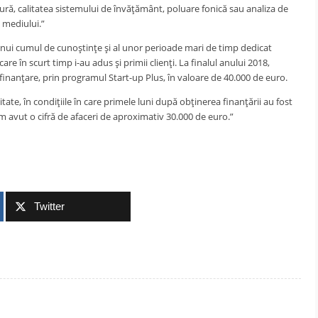
ltură, calitatea sistemului de învăţământ, poluare fonică sau analiza de
 mediului.”
l unui cumul de cunoştinţe şi al unor perioade mari de timp dedicat
re în scurt timp i-au adus şi primii clienţi. La finalul anului 2018,
inanţare, prin programul Start-up Plus, în valoare de 40.000 de euro.
ate, în condiţiile în care primele luni după obţinerea finanţării au fost
am avut o cifră de afaceri de aproximativ 30.000 de euro.”
Twitter