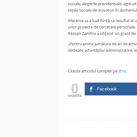
sociale, alegerile prezidenţiale, agricu
reţele sociale de inovatori în domeniul
Afacerea sa a luat fiinţă ca rezultat a
unor proiecte de cercetare personale, ca
Răzvan Zamfira a obţinut un grant de f
„Pentru prima jumătate de an de activit
dedicate activităţilor administrative, 
Citește articolul complet pe
zf.ro
.
0
Facebook
SHARES