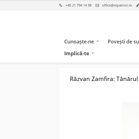
+40 21 794 14 98
office@repatriot.ro
Cunoaște-ne
Povești de s
Implică-te
Răzvan Zamfira: Tânărul 