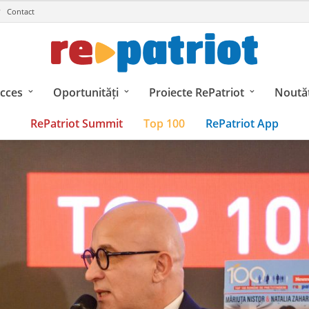
Contact
ucces
Oportunități
Proiecte RePatriot
Noutăț
RePatriot Summit
Top 100
RePatriot App