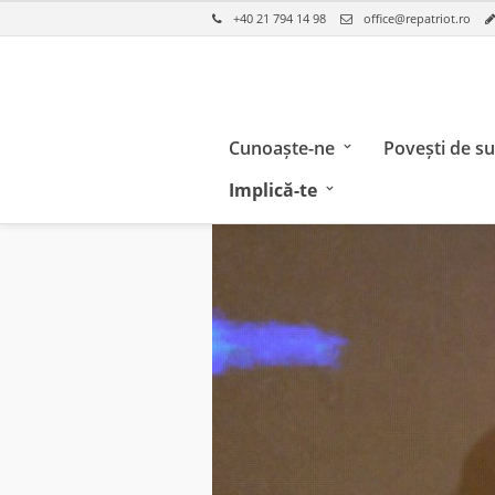
+40 21 794 14 98
office@repatriot.ro
Cunoaște-ne
Povești de s
Implică-te