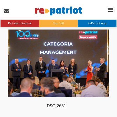
RePatriot Summit
Top 100
RePatriot App
DSC_2651