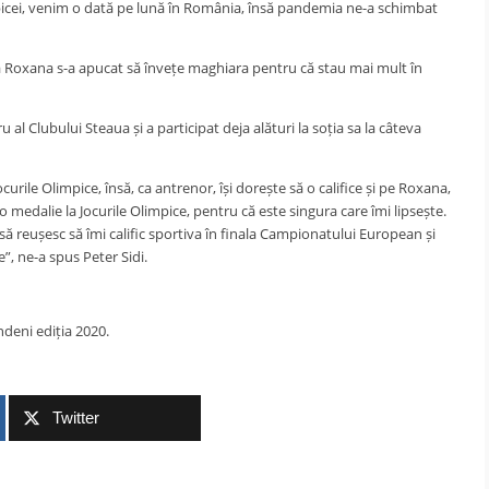
icei, venim o dată pe lună în România, însă pandemia ne-a schimbat
nsă Roxana s-a apucat să învețe maghiara pentru că stau mai mult în
al Clubului Steaua și a participat deja alături la soția sa la câteva
Jocurile Olimpice, însă, ca antrenor, își dorește să o califice și pe Roxana,
 o medalie la Jocurile Olimpice, pentru că este singura care îmi lipsește.
ă reușesc să îmi calific sportiva în finala Campionatului European și
e”, ne-a spus Peter Sidi.
deni ediția 2020.
Twitter