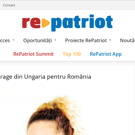
Contact
ucces
Oportunități
Proiecte RePatriot
Noutăț
RePatriot Summit
Top 100
RePatriot App
trage din Ungaria pentru România