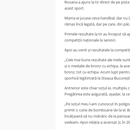
Roxana a ajuns la tir direct de pe pista
acest sport.
Mama ei jucase ceva handbal, dar nu la 
rămas încă legată, dar pe care, din păc
Primele rezultate la tir au început să a
competiții naționale la seniori.
Apoi au venit și rezultatele la competiț
„Cele mai bune rezultate ale mele sun
și o medalie de bronz cu echipa, la a
bronz, tot cu echipa. Acum lupt pentru
sportivă legitimată la Steaua București
Antrenor este chiar soțul ei, multiplu 
Pregătirea este asigurată, așadar, la cel
„Pe soțul meu l-am cunoscut în poligon
primit o cutie de bomboane de la el. 
învățaseră să nu mănânc de la perso
vedeam. Apoi relația a avansat și, în 2