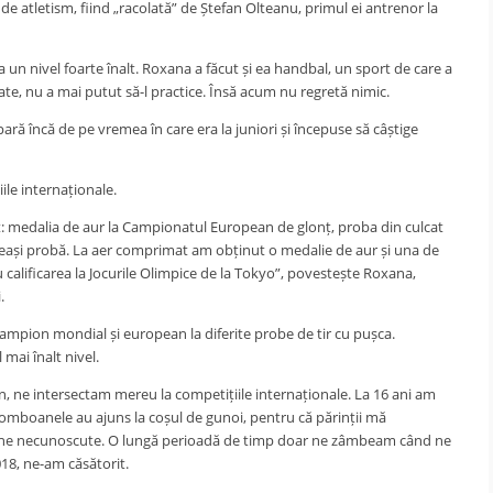
 de atletism, fiind „racolată” de Ștefan Olteanu, primul ei antrenor la
un nivel foarte înalt. Roxana a făcut și ea handbal, un sport de care a
ate, nu a mai putut să-l practice. Însă acum nu regretă nimic.
pară încă de pe vremea în care era la juniori și începuse să câștige
iile internaționale.
t: medalia de aur la Campionatul European de glonț, proba din culcat
ceeași probă. La aer comprimat am obținut o medalie de aur și una de
 calificarea la Jocurile Olimpice de la Tokyo”, povestește Roxana,
.
campion mondial și european la diferite probe de tir cu pușca.
 mai înalt nivel.
, ne intersectam mereu la competițiile internaționale. La 16 ani am
Bomboanele au ajuns la coșul de gunoi, pentru că părinții mă
ane necunoscute. O lungă perioadă de timp doar ne zâmbeam când ne
018, ne-am căsătorit.