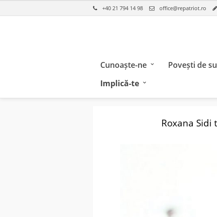
+40 21 794 14 98
office@repatriot.ro
Cunoaște-ne
Povești de s
Implică-te
Roxana Sidi 