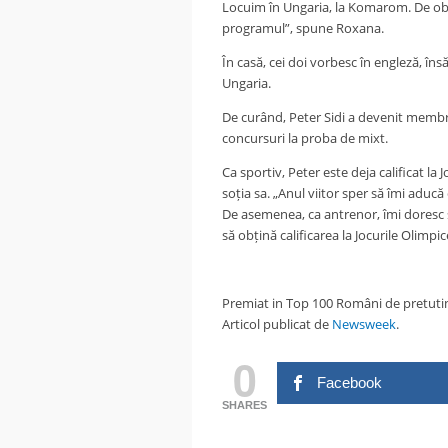
Locuim în Ungaria, la Komarom. De ob
programul”, spune Roxana.
În casă, cei doi vorbesc în engleză, î
Ungaria.
De curând, Peter Sidi a devenit membru 
concursuri la proba de mixt.
Ca sportiv, Peter este deja calificat la 
soția sa. „Anul viitor sper să îmi aducă
De asemenea, ca antrenor, îmi doresc s
să obțină calificarea la Jocurile Olimpic
Premiat in Top 100 Români de pretutin
Articol publicat de
Newsweek
.
0
Facebook
SHARES