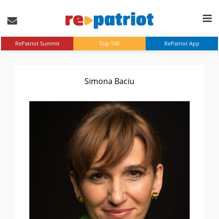
RePatriot Summit
Top 100
RePatriot App
Simona Baciu