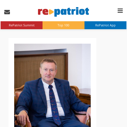
RePatriot Summit
Top 100
RePatriot App