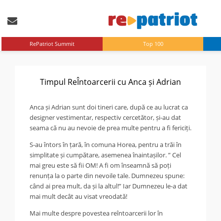
RePatriot Summit
Top 100
Timpul ReÎntoarcerii cu Anca și Adrian
Anca și Adrian sunt doi tineri care, după ce au lucrat ca
designer vestimentar, respectiv cercetător, și-au dat
seama că nu au nevoie de prea multe pentru a fi fericiți.
S-au întors în țară, în comuna Horea, pentru a trăi în
simplitate și cumpătare, asemenea înaintașilor. ” Cel
mai greu este să fii OM! A fi om înseamnă să poți
renunța la o parte din nevoile tale. Dumnezeu spune:
când ai prea mult, da și la altul!” Iar Dumnezeu le-a dat
mai mult decât au visat vreodată!
Mai multe despre povestea reîntoarcerii lor în