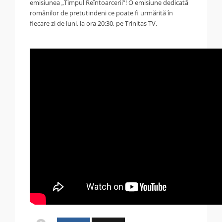
emisiunea „Timpul Reîntoarcerii”! O emisiune dedicată
românilor de pretutindeni ce poate fi urmărită în
fiecare zi de luni, la ora 20:30, pe Trinitas TV.