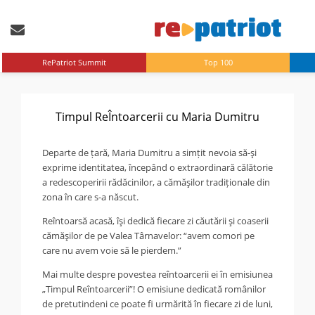
RePatriot Summit
Top 100
Timpul ReÎntoarcerii cu Maria Dumitru
Departe de țară, Maria Dumitru a simțit nevoia să-şi
exprime identitatea, începând o extraordinară călătorie
a redescoperirii rădăcinilor, a cămăşilor tradiționale din
zona în care s-a născut.
Reîntoarsă acasă, îşi dedică fiecare zi căutării şi coaserii
cămăşilor de pe Valea Târnavelor: “avem comori pe
care nu avem voie să le pierdem.”
Mai multe despre povestea reîntoarcerii ei în emisiunea
„Timpul Reîntoarcerii”! O emisiune dedicată românilor
de pretutindeni ce poate fi urmărită în fiecare zi de luni,