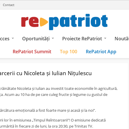
Contact
ucces
Oportunități
Proiecte RePatriot
Noutăț
RePatriot Summit
Top 100
RePatriot App
cerii cu Nicoleta și Iulian Nițulescu
răinătate Nicoleta și Iulian au investit toate economiile în agricultură,
a. Acum au 10 ha de pe care culeg fructe și legume cu gustul de
ărcătura emoțională a fost foarte mare și acasă și la noi”.
i lor în emisiunea „Timpul Reîntoarcerii”! O emisiune dedicată
mărită în fiecare zi de luni, la ora 20:30, pe Trinitas TV.