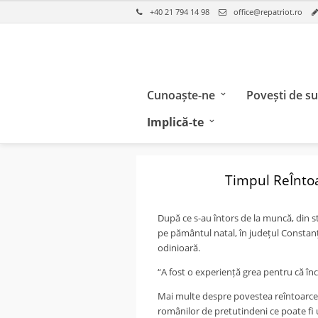
+40 21 794 14 98
office@repatriot.ro
Cunoaște-ne
Povești de s
Implică-te
Timpul ReÎntoar
După ce s-au întors de la muncă, din st
pe pământul natal, în județul Constanț
odinioară.
“A fost o experiență grea pentru că înc
Mai multe despre povestea reîntoarceri
românilor de pretutindeni ce poate fi ur