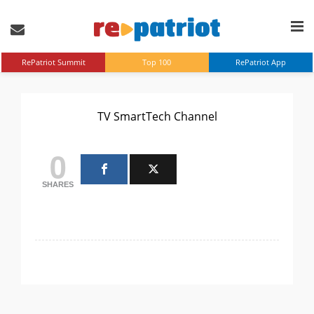
RePatriot Summit
Top 100
RePatriot App
TV SmartTech Channel
0
SHARES