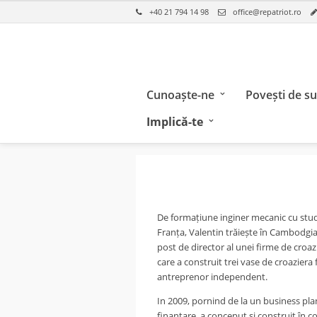
+40 21 794 14 98
office@repatriot.ro
Cunoaște-ne
Povești de s
Implică-te
De formațiune inginer mecanic cu studi
Franța, Valentin trăiește în Cambodgia
post de director al unei firme de cro
care a construit trei vase de croaziera f
antreprenor independent.
In 2009, pornind de la un business plan
finanțare, a conceput si construit în 