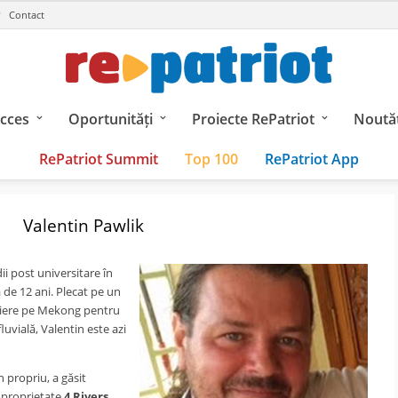
Contact
ucces
Oportunități
Proiecte RePatriot
Noutăț
RePatriot Summit
Top 100
RePatriot App
Valentin Pawlik
i post universitare în
 de 12 ani. Plecat pe un
aziere pe Mekong pentru
luvială, Valentin este azi
 propriu, a găsit
coproprietate
4 Rivers