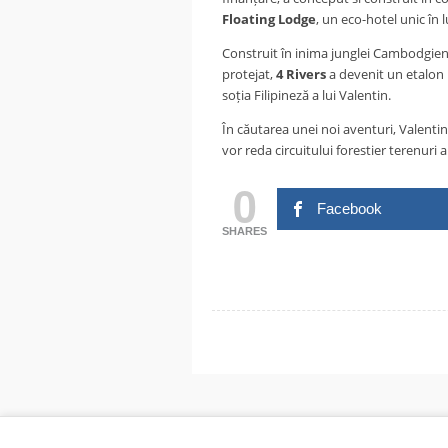
Floating Lodge
, un eco-hotel unic în
Construit în inima junglei Cambodgiene
protejat,
4 Rivers
a devenit un etalon
soția Filipineză a lui Valentin.
În căutarea unei noi aventuri, Valenti
vor reda circuitului forestier terenu
0
Facebook
SHARES