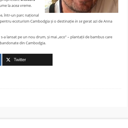
 lume la acea vreme.
, într-un parc național
 pentru ecoturism Cambodgia și o destinație
in se
gerat azi de Anna
n s-a lansat pe un nou drum, și mai „eco” – plantații de bambus care
ri abandonate din Cambodgia.
Twitter