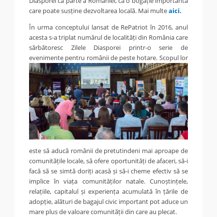
Diasporei ca parte a României, ca o bogăție importantă
care poate susține dezvoltarea locală. Mai multe
aici.
În urma conceptului lansat de RePatriot în 2016, anul
acesta s-a triplat numărul de localități din România care
sărbătoresc Zilele Diasporei printr-o serie de
evenimente pentru românii de peste
hotare. Scopul lor
este să aducă românii de pretutindeni mai aproape de
comunitățile locale, să ofere oportunități de afaceri, să-i
facă să se simtă doriți acasă și să-i cheme efectiv să se
implice în viața comunităților natale. Cunoștințele,
relațiile, capitalul și experiența acumulată în țările de
adopție, alături de bagajul civic important pot aduce un
mare plus de valoare comunității din care au plecat.