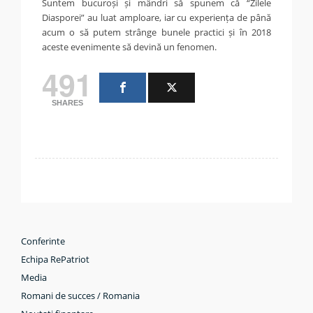
Suntem bucuroși și mândri să spunem că “Zilele
Diasporei” au luat amploare, iar cu experiența de până
acum o să putem strânge bunele practici și în 2018
aceste evenimente să devină un fenomen.
491
SHARES
Conferinte
Echipa RePatriot
Media
Romani de succes / Romania