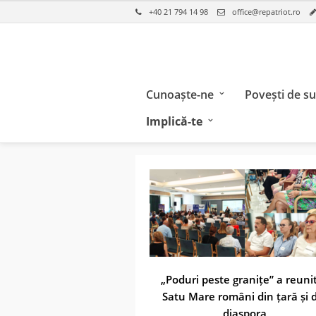
+40 21 794 14 98
office@repatriot.ro
Cunoaște-ne
Povești de s
Implică-te
„Poduri peste granițe” a reunit
Satu Mare români din țară și 
diaspora