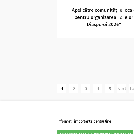
Apel către comunitățile local
pentru organizarea „Zilelor
Diasporei 2026”
1
2
3
4
5
Next
La
›
Informatii importante pentru tine