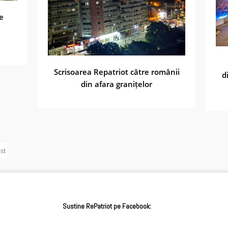
e
Scrisoarea Repatriot către românii
d
din afara granițelor
st
»
Sustine RePatriot pe Facebook: