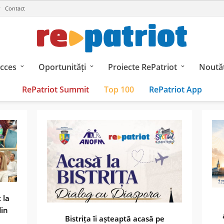
Contact
ucces
Oportunități
Proiecte RePatriot
Noutăț
RePatriot Summit
Top 100
RePatriot App
 la
din
Bistrița îi așteaptă acasă pe