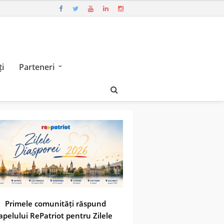
i
Parteneri
Primele comunități răspund
apelului RePatriot pentru Zilele