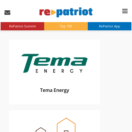
RePatriot Summit
Top 100
RePatriot App
Tema Energy