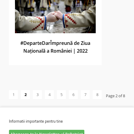
#DeparteDarÎmpreună de Ziua
Națională a României | 2022
1
2
3
4
5
6
7
8
Page 2 of 8
Informatii importante pentru tine