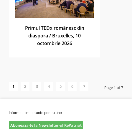
Primul TEDx românesc din
diaspora / Bruxelles, 10
octombrie 2026
1
2
3
4
5
6
7
Page 1 of 7
Informatii importante pentru tine
Aboneaza-te la Newsletter-ul RePatriot