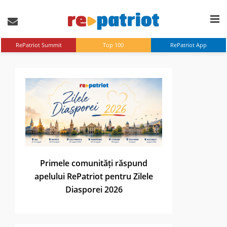
RePatriot Summit
Top 100
RePatriot App
Primele comunități răspund
apelului RePatriot pentru Zilele
Diasporei 2026